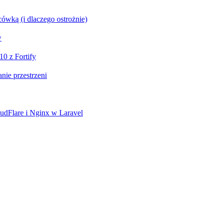
ówką (i dlaczego ostrożnie)
w
10 z Fortify
ie przestrzeni
udFlare i Nginx w Laravel