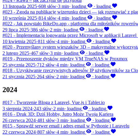
#024 - Kawa – jak zaczyna się przygoda
13 listopada 2025
·
608 słów
·
3 min
·
loading
·
loading
#023 - Zgoda na publikację wizerunku dzieci — jak rozmawiać z plac
10 września 2025
·
814 słów
·
4 min
·
loading
·
loading
#022 - Jak powstało BikeDo.app - platforma dla miłośników roweró
29 lipca 2025
·
386 słów
·
2 min
·
loading
·
loading
#021 - Implementacja logowania przez Microsoft w aplikacji Laravel 
10 kwietnia 2025
·
811 słów
·
4 min
·
loading
·
loading
#020 - Przemyślany system wieszaków 3D – maksymalne wykorzystan
2 lutego 2025
·
467 słów
·
3 min
·
loading
·
loading
#019 - Przenoszenie dysków między VM TrueNAS w Proxmox
25 stycznia 2025
·
712 słów
·
4 min
·
loading
·
loading
#018 - Uzyskiwanie rzeczywistych adresów IP użytkowników za Clo
21 stycznia 2025
·
264 słów
·
2 min
·
loading
·
loading
2024
#017 - Tworzenie Bloga z Laravel, Vue.js i Tabler.io
3 sierpnia 2024
·
243 słów
·
2 min
·
loading
·
loading
#016 - Druk 3D: Dziś Hobby, Jutro Może Twoja Kariera
26 czerwca 2024
·
481 słów
·
3 min
·
loading
·
loading
#015 - Sprawdź serwer email i adres email w Pythonie i Laravelu
22 czerwca 2024
·
807 słów
·
4 min
·
loading
·
loading